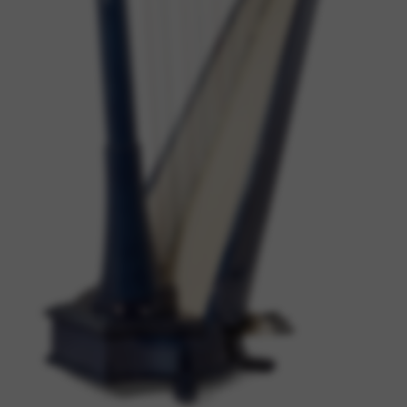
Google Maps
Orodja, ki omogočajo nujne storitve in funkcije, vključno
s preverjanjem identitete, neprekinjenostjo storitev in
varnostjo spletnega mesta. Te možnosti ni mogoče
zavrniti.