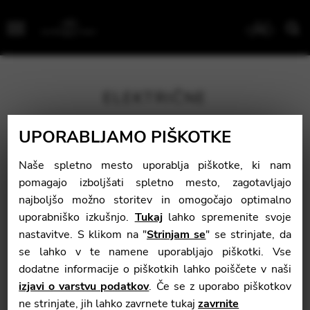
Menu
ELEKTRIČNE
UPORABLJAMO PIŠKOTKE
Naše spletno mesto uporablja piškotke, ki nam
pomagajo izboljšati spletno mesto, zagotavljajo
najboljšo možno storitev in omogočajo optimalno
uporabniško izkušnjo.
Tukaj
lahko spremenite svoje
nastavitve. S klikom na "
Strinjam se
" se strinjate, da
se lahko v te namene uporabljajo piškotki. Vse
dodatne informacije o piškotkih lahko poiščete v naši
izjavi o varstvu podatkov
. Če se z uporabo piškotkov
ne strinjate, jih lahko zavrnete tukaj
zavrnite