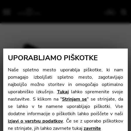
Menu
UPORABLJAMO PIŠKOTKE
Naše spletno mesto uporablja piškotke, ki nam
pomagajo izboljšati spletno mesto, zagotavljajo
najboljšo možno storitev in omogočajo optimalno
uporabniško izkušnjo.
Tukaj
lahko spremenite svoje
nastavitve. S klikom na "
Strinjam se
" se strinjate, da
se lahko v te namene uporabljajo piškotki. Vse
dodatne informacije o piškotkih lahko poiščete v naši
izjavi o varstvu podatkov
. Če se z uporabo piškotkov
ne strinjate, jih lahko zavrnete tukaj
zavrnite