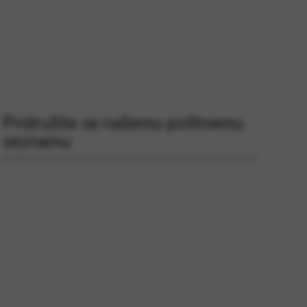
Pridružite se našemu poštnemu
seznamu