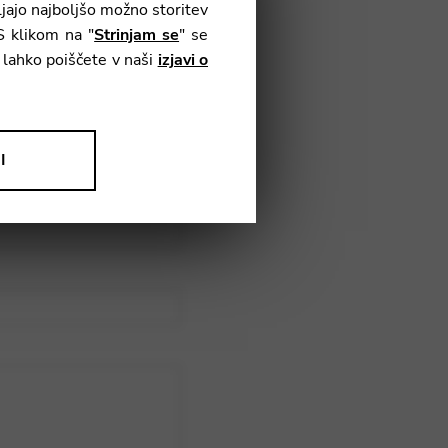
jajo najboljšo možno storitev
S klikom na "
Strinjam se
" se
h lahko poiščete v naši
izjavi o
I
rabljamo za izboljšanje naših