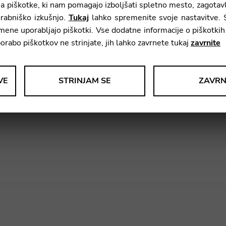
 piškotke, ki nam pomagajo izboljšati spletno mesto, zagotavl
rabniško izkušnjo.
Tukaj
lahko spremenite svoje nastavitve. 
)
amene uporabljajo piškotki. Vse dodatne informacije o piškotki
porabo piškotkov ne strinjate, jih lahko zavrnete tukaj
zavrnite
VE
STRINJAM SE
ZAVRN
 podatkov o uporabi in funkcionalnosti spletnega mesta. Te podatke upo
lje)
ke izkušnje.
le Tag Manager
e storitve, kot so video storitve.